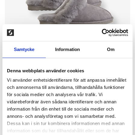
Samtycke
Information
Om
Denna webbplats använder cookies
SANDEFJORD SLIPPER, LJUSGRÅ
Vi använder enhetsidentifierare för att anpassa innehållet
och annonserna till användarna, tillhandahålla funktioner
500,00
kr
för sociala medier och analysera vår trafik. Vi
vidarebefordrar även sådana identifierare och annan
En av de bästa funktionerna hos dessa tofflor är
information från din enhet till de sociala medier och
deras mångsidighet. Du kan enkelt bära dem
annons- och analysföretag som vi samarbetar med.
inomhus när du vill känna dig bekväm och
Dessa kan i sin tur kombinera informationen med annan
avslappnad eller ta dem med dig ut på verandan för
information som du har tillhandahållit eller som de har
att njuta av frisk luft. Sulan är robust och designad