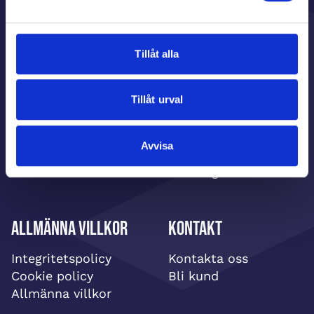
Att vara kund
Om oss
Tillåt alla
Så här enkelt är det
Om sockgrossisten
Starta försäljning
Vanliga frågor
Tillåt urval
Aktuell katalog
Tjäna pengar till laget
Logga in
Tjäna pengar till
klassen
Avvisa
Tjäna pengar till
föreningen
Allmänna villkor
Kontakt
Integritetspolicy
Kontakta oss
Cookie policy
Bli kund
Allmänna villkor