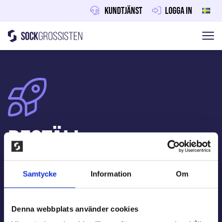
Kundtjänst
Logga in
Sockgrossisten
Hoppa till innehåll
Beställ
information
Samtycke
Information
Om
Endast skolklasser, lag eller föreningar kan
Denna webbplats använder cookies
sälja våra produkter. Fyll i dina