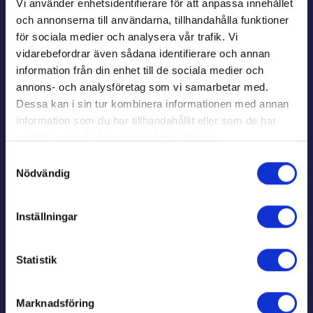
Vi använder enhetsidentifierare för att anpassa innehållet
kontaktuppgifter, så skickar vi information helt
och annonserna till användarna, tillhandahålla funktioner
kostnadsfritt och utan förbindelser.
för sociala medier och analysera vår trafik. Vi
vidarebefordrar även sådana identifierare och annan
LADDA INFOBROSCHYR SOM PDF HÄR
information från din enhet till de sociala medier och
annons- och analysföretag som vi samarbetar med.
Dessa kan i sin tur kombinera informationen med annan
information som du har tillhandahållit eller som de har
Sidfot
samlat in när du har använt deras tjänster.
Samtyckesval
Nödvändig
Kundtjänst
Inställningar
Beställ information
Statistik
Marknadsföring