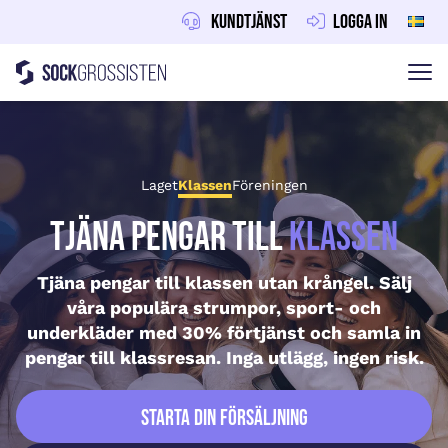
Kundtjänst
Logga in
Sockgrossisten
Hoppa till innehåll
Laget
Klassen
Föreningen
Tjäna pengar till
klassen
Tjäna pengar till klassen utan krångel. Sälj
våra populära strumpor, sport- och
underkläder med 30% förtjänst och samla in
pengar till klassresan. Inga utlägg, ingen risk.
Starta din försäljning