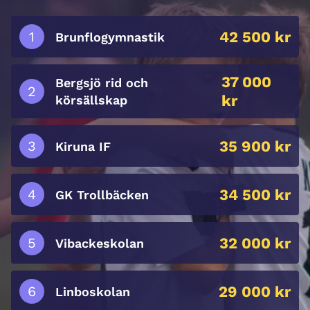
42 500 kr
Brunflogymnastik
37 000
Bergsjö rid och
kr
körsällskap
35 900 kr
Kiruna IF
34 500 kr
GK Trollbäcken
32 000 kr
Vibackeskolan
29 000 kr
Linboskolan