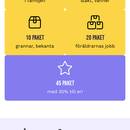
i familjen
släkt, vänner
10 paket
20 paket
grannar, bekanta
föräldrarnas jobb
45 paket
med 30% till er!