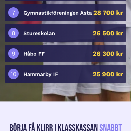
28 700 kr
Gymnastikföreningen Asta
26 500 kr
Stureskolan
26 300 kr
Håbo FF
25 900 kr
Hammarby IF
Börja få klirr i klasskassan
snabbt