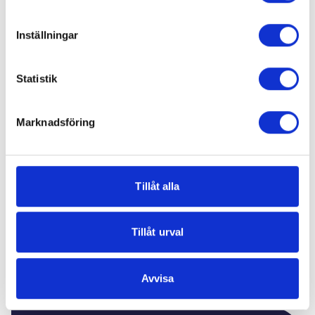
Inställningar
Brunflogymnastik
Statistik
Marknadsföring
Framgångssaga
Läs hur
Tillåt alla
Brunflogymnastik
blev vår
bästsäljande team
Tillåt urval
någonsin
Avvisa