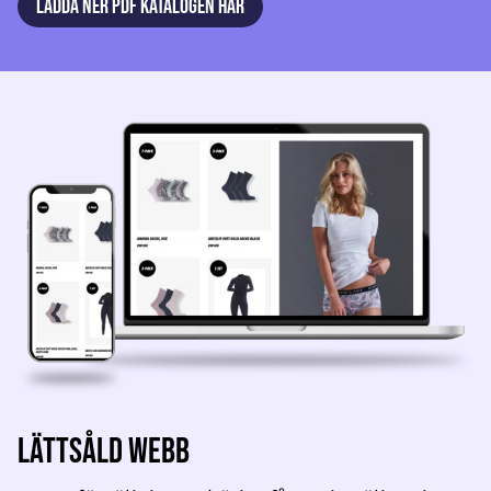
LADDA NER PDF KATALOGEN HÄR
Lättsåld webb