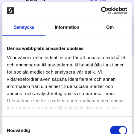
350 kr
105 kr
500 kr
150 kr
Samtycke
Information
Om
Denna webbplats använder cookies
Vi använder enhetsidentifierare för att anpassa innehållet
och annonserna till användarna, tillhandahålla funktioner
för sociala medier och analysera vår trafik. Vi
vidarebefordrar även sådana identifierare och annan
Vi är stolta över våra
sälj-hjältar
information från din enhet till de sociala medier och
annons- och analysföretag som vi samarbetar med.
Dessa kan i sin tur kombinera informationen med annan
information som du har tillhandahållit eller som de har
samlat in när du har använt deras tjänster.
Sockgrossisten gjorde allt så smidigt –
Samtyckesval
vi nådde vårt mål på rekordtid och
Nödvändig
samlade in 42 000 kr!