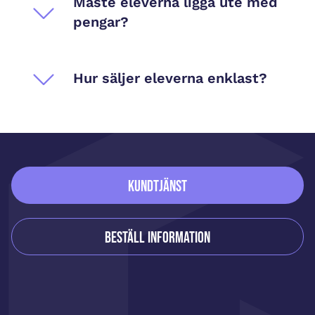
Måste eleverna ligga ute med
pengar?
Hur säljer eleverna enklast?
Sidfot
Kundtjänst
Beställ information