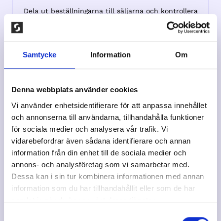
Dela ut beställningarna till säljarna och kontrollera
att allting stämmer mot följesedeln. Säljarna delar
ut sina varor till kunderna, samt tar betalt och
redovisar sedan sin försäljning till
kontaktpersonen.
Samtycke
Information
Om
Denna webbplats använder cookies
Vi använder enhetsidentifierare för att anpassa innehållet
och annonserna till användarna, tillhandahålla funktioner
för sociala medier och analysera vår trafik. Vi
vidarebefordrar även sådana identifierare och annan
Betala faktura
information från din enhet till de sociala medier och
annons- och analysföretag som vi samarbetar med.
30% vinst
Dessa kan i sin tur kombinera informationen med annan
Kontaktpersonen betalar Sockgrossistens faktura
information som du har tillhandahållit eller som de har
och ni behåller er vinst på 30% av hela
försäljningen. Grattis ni är i mål!
samlat in när du har använt deras tjänster.
Samtyckesval