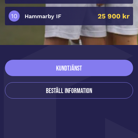
25 900 kr
Hammarby IF
Sidfot
Kundtjänst
Beställ information