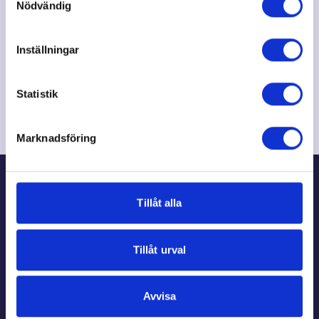
Nödvändig
Så här säljer ni många paket
Inställningar
Så här mycket tjänar ni
Statistik
Marknadsföring
Tillåt alla
Tillåt urval
Kom igång på
Avvisa