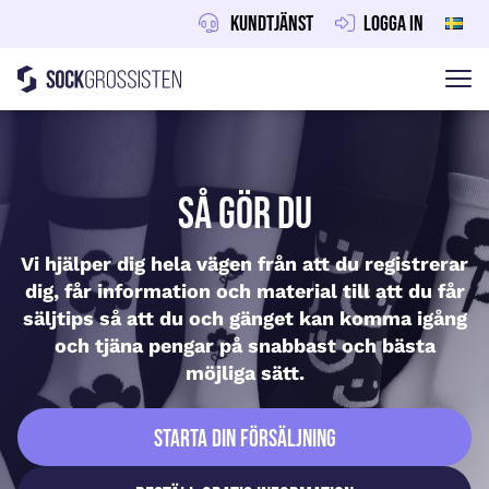
Kundtjänst
Logga in
Sockgrossisten
Hoppa till innehåll
Så gör du
Vi hjälper dig hela vägen från att du registrerar
dig, får information och material till att du får
säljtips så att du och gänget kan komma igång
och tjäna pengar på snabbast och bästa
möjliga sätt.
Starta din försäljning