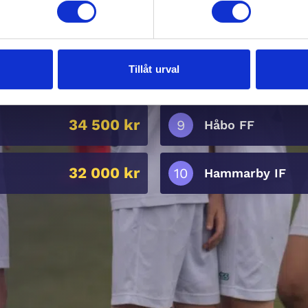
37 000 kr
Gymnastikföreni
Tillåt urval
35 900 kr
Stureskolan
34 500 kr
Håbo FF
32 000 kr
Hammarby IF