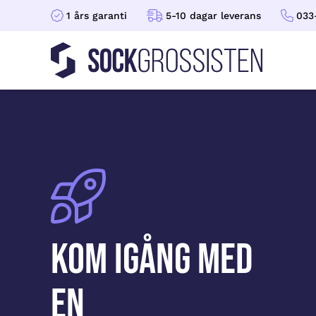
1 års garanti
5-10 dagar leverans
033
Sockgrossisten
Hoppa till innehåll
Kom igång med
en