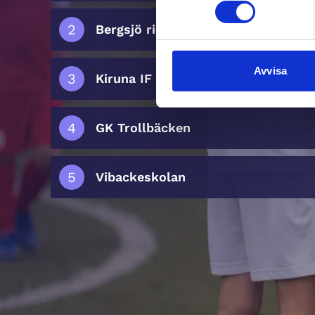
Bergsjö rid och körsällskap
Avvisa
Kiruna IF
GK Trollbäcken
Vibackeskolan