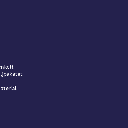
enkelt
ljpaketet
aterial