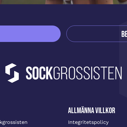
B
Allmänna villkor
grossisten
Integritetspolicy