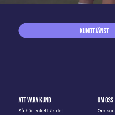
Sidfot
Kundtjänst
Att vara kund
Om oss
Så här enkelt är det
Om sock