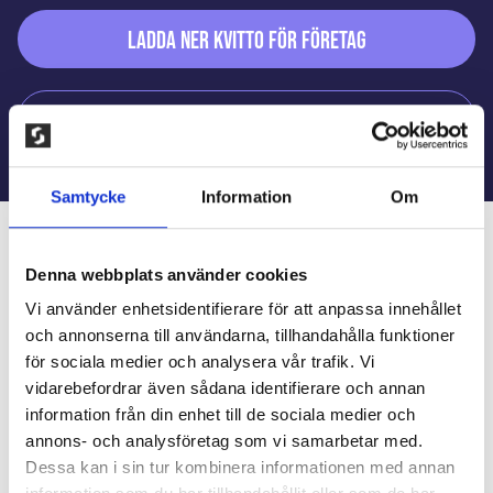
Ladda ner kvitto för företag
Ladda ner beställningslista
Samtycke
Information
Om
Vanliga frågor
Denna webbplats använder cookies
Vi använder enhetsidentifierare för att anpassa innehållet
och annonserna till användarna, tillhandahålla funktioner
Måste vi sälja för en viss
för sociala medier och analysera vår trafik. Vi
vidarebefordrar även sådana identifierare och annan
summa?
information från din enhet till de sociala medier och
annons- och analysföretag som vi samarbetar med.
Dessa kan i sin tur kombinera informationen med annan
Hur länge kan vi sälja?