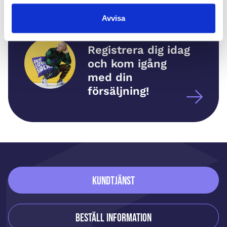
Avvisa
Kom igång
Registrera dig idag
och kom igång
med din
försäljning!
Sidfot
Kundtjänst
Beställ information