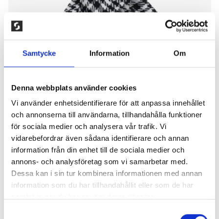
Samtycke
Information
Om
Denna webbplats använder cookies
Vi använder enhetsidentifierare för att anpassa innehållet
och annonserna till användarna, tillhandahålla funktioner
för sociala medier och analysera vår trafik. Vi
OVERSIZED SCARF, SVART/VIT
vidarebefordrar även sådana identifierare och annan
information från din enhet till de sociala medier och
100,00
kr
annons- och analysföretag som vi samarbetar med.
Oversized halsduk i härligt mjukt syntetmaterial med
Dessa kan i sin tur kombinera informationen med annan
fransar i båda ändarna. Bredd och längd ca 52-55 x
information som du har tillhandahållit eller som de har
170 cm. Fransar ca 9 cm. 100 % akryl. Maskintvätt
samlat in när du har använt deras tjänster.
max 30°, ej torktumling. 1 st/pack.
Samtyckesval