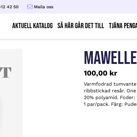
-12 42 50
Maila oss
AKTUELL KATALOG
Så här går det till
Tjäna peng
MAWELLE 
100,00
kr
Varmfodrad tumvante a
ribbstickad resår. On
20% polyamid. Foder: 1
1 par/pack. Färg: Pude