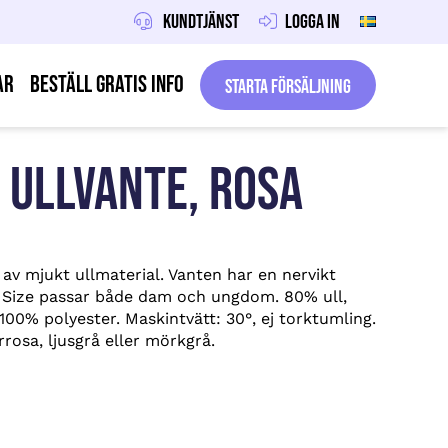
Kundtjänst
Logga in
ar
Beställ gratis info
Starta försäljning
ULLVANTE, ROSA
v mjukt ullmaterial. Vanten har en nervikt
e Size passar både dam och ungdom. 80% ull,
00% polyester. Maskintvätt: 30°, ej torktumling.
rrosa, ljusgrå eller mörkgrå.