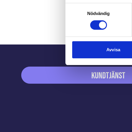
Samtyckesval
Nödvändig
Sidfot
Avvisa
Kundtjänst