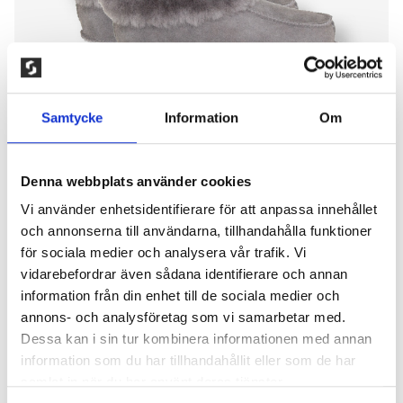
Samtycke
Information
Om
Denna webbplats använder cookies
Vi använder enhetsidentifierare för att anpassa innehållet
och annonserna till användarna, tillhandahålla funktioner
NARVIK TOFFLA, GRÅ
för sociala medier och analysera vår trafik. Vi
vidarebefordrar även sådana identifierare och annan
500,00
kr
information från din enhet till de sociala medier och
Klassisk fårskinnstoffla av högsta kvalité som ger en
annons- och analysföretag som vi samarbetar med.
lyxig känsla. Insidan har ett varmt foder med en bred
Dessa kan i sin tur kombinera informationen med annan
pälskant. Tofflornas fårskinn ger en mjuk och skön
information som du har tillhandahållit eller som de har
känsla. Perfekta för att hålla dina fötter varma och
samlat in när du har använt deras tjänster.
bekväma. Tillverkad av högkvalitativt 100% fårskinn