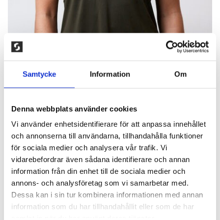
Samtycke
Information
Om
Denna webbplats använder cookies
Vi använder enhetsidentifierare för att anpassa innehållet
och annonserna till användarna, tillhandahålla funktioner
CLN PERFORM T-SHIRT DAM,
för sociala medier och analysera vår trafik. Vi
vidarebefordrar även sådana identifierare och annan
SKOGSGRÖN
information från din enhet till de sociala medier och
150,00
kr
annons- och analysföretag som vi samarbetar med.
Dessa kan i sin tur kombinera informationen med annan
T-shirt tillverkat i en supermjuk kvalitet som ger en
information som du har tillhandahållit eller som de har
lyxig känsla. Följsam och lätt material som effektivt
samlat in när du har använt deras tjänster.