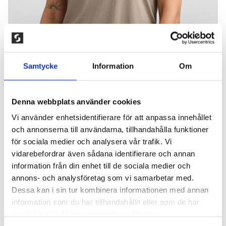
Samtycke
Information
Om
Denna webbplats använder cookies
Vi använder enhetsidentifierare för att anpassa innehållet
och annonserna till användarna, tillhandahålla funktioner
för sociala medier och analysera vår trafik. Vi
CLN PERFORM T-SHIRT DAM. KHAKI
vidarebefordrar även sådana identifierare och annan
information från din enhet till de sociala medier och
150,00
kr
annons- och analysföretag som vi samarbetar med.
T-shirt tillverkat i en supermjuk kvalitet som ger en
Dessa kan i sin tur kombinera informationen med annan
lyxig känsla. Följsam och lätt material som effektivt
information som du har tillhandahållit eller som de har
transporterar bort fukt. Feminin design med lite
samlat in när du har använt deras tjänster.
lösare passform. 88% Polyester, 12% Elastan.