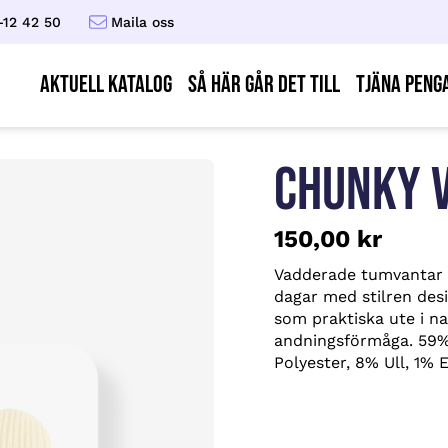
-12 42 50
Maila oss
AKTUELL KATALOG
Så här går det till
Tjäna peng
CHUNKY V
150,00
kr
Vadderade tumvantar i
dagar med stilren desi
som praktiska ute i n
andningsförmåga. 59% 
Polyester, 8% Ull, 1% 