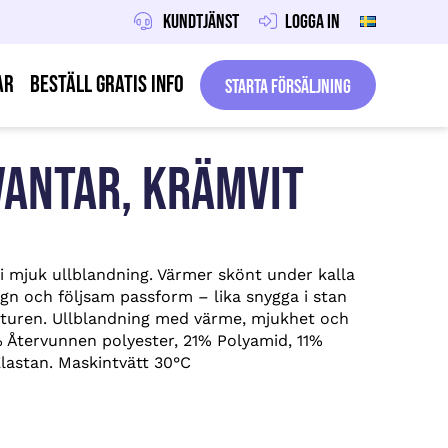
Kundtjänst
Logga in
ar
Beställ gratis info
Starta försäljning
ANTAR, KRÄMVIT
 mjuk ullblandning. Värmer skönt under kalla
gn och följsam passform – lika snygga i stan
aturen. Ullblandning med värme, mjukhet och
Återvunnen polyester, 21% Polyamid, 11%
Elastan. Maskintvätt 30°C