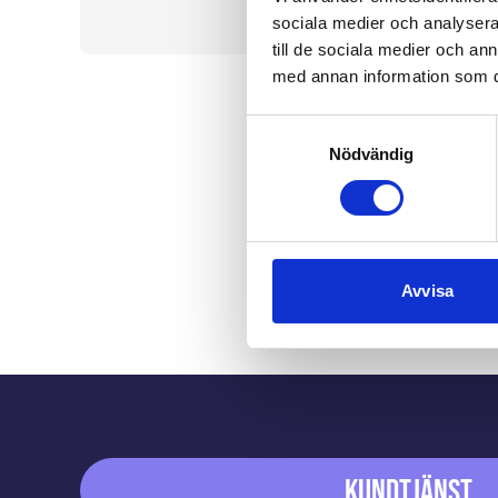
sociala medier och analysera 
till de sociala medier och a
med annan information som du 
Samtyckesval
Nödvändig
Avvisa
Sidfot
Kundtjänst