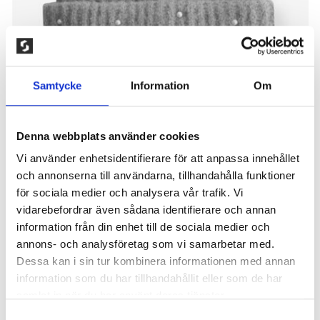
Samtycke
Information
Om
Denna webbplats använder cookies
Vi använder enhetsidentifierare för att anpassa innehållet
och annonserna till användarna, tillhandahålla funktioner
VINTERMÖSSA PEARL, GRÅ
för sociala medier och analysera vår trafik. Vi
vidarebefordrar även sådana identifierare och annan
100,00
kr
information från din enhet till de sociala medier och
annons- och analysföretag som vi samarbetar med.
Trendig mössa i mjukt ribbstickat material med vita
Dessa kan i sin tur kombinera informationen med annan
pärlor på framisdan. One Size passar både dam och
information som du har tillhandahållit eller som de har
ungdom. 72% akryl, 25% polyamid, 3% elastan.
samlat in när du har använt deras tjänster.
Maskintvätt: 30° fintvätt, använd tvättpåse. Ej
torktumling. 1 st/pack. Färg: Svart eller grå.
Samtyckesval