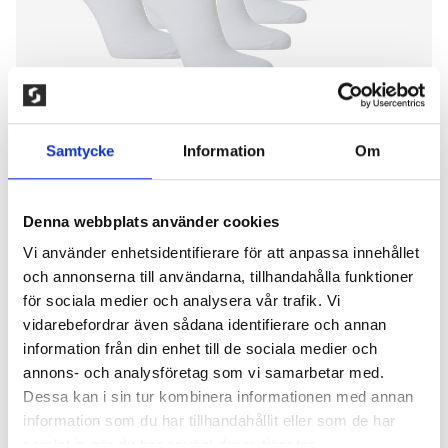
Samtycke
Information
Om
Denna webbplats använder cookies
Vi använder enhetsidentifierare för att anpassa innehållet
8-PACK SNEAKERSTRUMPOR I
och annonserna till användarna, tillhandahålla funktioner
för sociala medier och analysera vår trafik. Vi
MJUK BOMULL, VIT
vidarebefordrar även sådana identifierare och annan
information från din enhet till de sociala medier och
200,00
kr
annons- och analysföretag som vi samarbetar med.
Strumpa med lågt skaft tillverkad av fin kammad
Dessa kan i sin tur kombinera informationen med annan
bomull. Strumpan har en kettlad tåsöm vilket
information som du har tillhandahållit eller som de har
innebär att sömmen i det närmaste är obefintlig.
samlat in när du har använt deras tjänster.