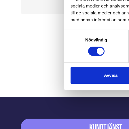
sociala medier och analysera 
till de sociala medier och a
med annan information som du 
Samtyckesval
Nödvändig
Avvisa
Sidfot
Kundtjänst