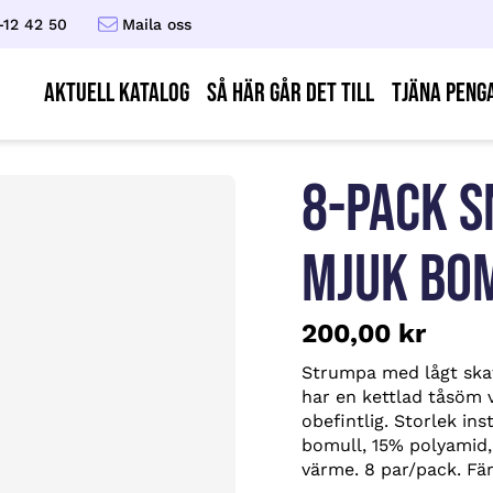
-12 42 50
Maila oss
AKTUELL KATALOG
Så här går det till
Tjäna peng
8-PACK 
MJUK BOM
200,00
kr
Strumpa med lågt skaf
har en kettlad tåsöm 
obefintlig. Storlek in
bomull, 15% polyamid, 
värme. 8 par/pack. Fär