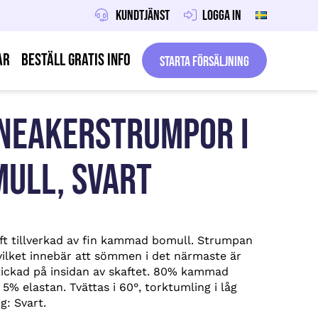
Kundtjänst
Logga in
ar
Beställ gratis info
Starta försäljning
SNEAKERSTRUMPOR I
ULL, SVART
t tillverkad av fin kammad bomull. Strumpan
vilket innebär att sömmen i det närmaste är
stickad på insidan av skaftet. 80% kammad
5% elastan. Tvättas i 60°, torktumling i låg
g: Svart.