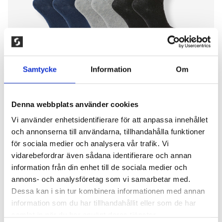
Samtycke
Information
Om
Denna webbplats använder cookies
Vi använder enhetsidentifierare för att anpassa innehållet
3-PACK BOMULLSSTRUMPA MED
och annonserna till användarna, tillhandahålla funktioner
för sociala medier och analysera vår trafik. Vi
LÖSRESÅR, MÖRK MIX
vidarebefordrar även sådana identifierare och annan
information från din enhet till de sociala medier och
150,00
kr
annons- och analysföretag som vi samarbetar med.
Dessa kan i sin tur kombinera informationen med annan
Finstickad strumpa med extra lös resår i skaftet,
information som du har tillhandahållit eller som de har
som motverkar tryck på benet. Skön bomullskvalitet
samlat in när du har använt deras tjänster.
som är idealisk för känsliga fötter. 80% bomull, 15%