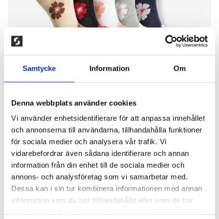
Samtycke
Information
Om
Denna webbplats använder cookies
Vi använder enhetsidentifierare för att anpassa innehållet
5-PACK BLOMMIGA
och annonserna till användarna, tillhandahålla funktioner
för sociala medier och analysera vår trafik. Vi
SNEAKERSTRUMPOR
vidarebefordrar även sådana identifierare och annan
information från din enhet till de sociala medier och
150,00
kr
annons- och analysföretag som vi samarbetar med.
Dessa kan i sin tur kombinera informationen med annan
Tunna strumpor med kortskaft i mjuk
information som du har tillhandahållit eller som de har
bomullskvalitét. Elastisk strumpa som sitter skönt
samlat in när du har använt deras tjänster.
på foten. 80% kammad bomull,15% polyamid, 5%