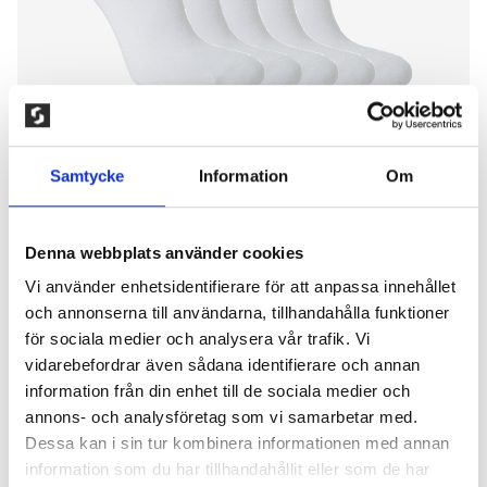
Samtycke
Information
Om
Denna webbplats använder cookies
Vi använder enhetsidentifierare för att anpassa innehållet
5-PACK BAMBU SNEAKER
och annonserna till användarna, tillhandahålla funktioner
STRUMPA, VIT
för sociala medier och analysera vår trafik. Vi
vidarebefordrar även sådana identifierare och annan
200,00
kr
information från din enhet till de sociala medier och
annons- och analysföretag som vi samarbetar med.
Tunn strumpa med kort skaft utan tåsöm, tillverkad
Dessa kan i sin tur kombinera informationen med annan
av mjukt bambumaterial. Dom lena fibrerna är
information som du har tillhandahållit eller som de har
mycket hudvänliga och är bra för känslig hud.