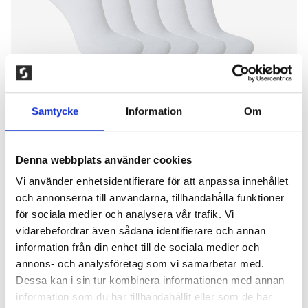
Samtycke
Information
Om
Denna webbplats använder cookies
Vi använder enhetsidentifierare för att anpassa innehållet
5-PACK BAMBU KLASSISK
och annonserna till användarna, tillhandahålla funktioner
STRUMPA, VIT
för sociala medier och analysera vår trafik. Vi
vidarebefordrar även sådana identifierare och annan
200,00
kr
information från din enhet till de sociala medier och
annons- och analysföretag som vi samarbetar med.
Tunn strumpa med normallångt skaft utan tåsöm,
Dessa kan i sin tur kombinera informationen med annan
tillverkad av mjukt bambumaterial. Dom lena
information som du har tillhandahållit eller som de har
fibrerna är mycket hudvänliga och är bra för känslig