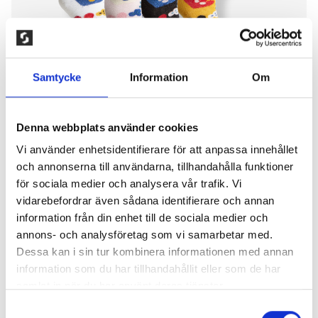
Samtycke
Information
Om
Denna webbplats använder cookies
Vi använder enhetsidentifierare för att anpassa innehållet
och annonserna till användarna, tillhandahålla funktioner
för sociala medier och analysera vår trafik. Vi
4-PACK BLOMMIGA STRUMPOR
vidarebefordrar även sådana identifierare och annan
information från din enhet till de sociala medier och
150,00
kr
annons- och analysföretag som vi samarbetar med.
Elastisk damstrumpa i skön bomullskvalitét.
Dessa kan i sin tur kombinera informationen med annan
Elastanen gör att strumpan sitter bra på foten. 80%
information som du har tillhandahållit eller som de har
kammad bomull, 15% polyamid, 5% elastan. Tvättas i
samlat in när du har använt deras tjänster.
60°, torktumling i låg värme. 4 par/pack. Färg: Mix.
Samtyckesval