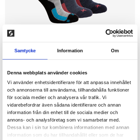
Samtycke
Information
Om
Denna webbplats använder cookies
Vi använder enhetsidentifierare för att anpassa innehållet
3-PACK TRÄNINGSSTRUMPA I
och annonserna till användarna, tillhandahålla funktioner
MERINOULL
för sociala medier och analysera vår trafik. Vi
vidarebefordrar även sådana identifierare och annan
200,00
kr
information från din enhet till de sociala medier och
annons- och analysföretag som vi samarbetar med.
En teknisk träningsstrumpa i mjuk och slitstark
Dessa kan i sin tur kombinera informationen med annan
merinoull – perfekt för både högintensiv träning och
information som du har tillhandahållit eller som de har
längre pass. Merinoullen reglerar temperaturen,