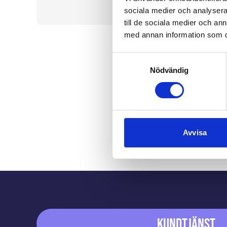
sociala medier och analysera 
till de sociala medier och a
med annan information som du 
Samtyckesval
Nödvändig
Avvisa
Sidfot
Kundtjänst