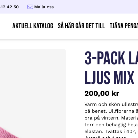
-12 42 50
Maila oss
AKTUELL KATALOG
Så här går det till
Tjäna peng
3-PACK 
LJUS MIX
200,00
kr
Varm och skön ullsstr
på benet. Ullfibrerna
bra på vintern. Materi
torr och behaglig hel
elastan. Tvättas i 40°,