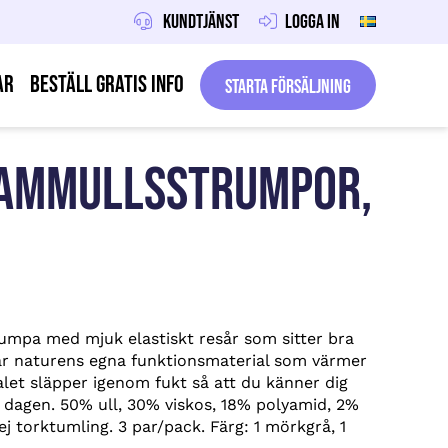
Kundtjänst
Logga in
ar
Beställ gratis info
Starta försäljning
LAMMULLSSTRUMPOR,
umpa med mjuk elastiskt resår som sitter bra
 är naturens egna funktionsmaterial som värmer
alet släpper igenom fukt så att du känner dig
a dagen. 50% ull, 30% viskos, 18% polyamid, 2%
 ej torktumling. 3 par/pack. Färg: 1 mörkgrå, 1