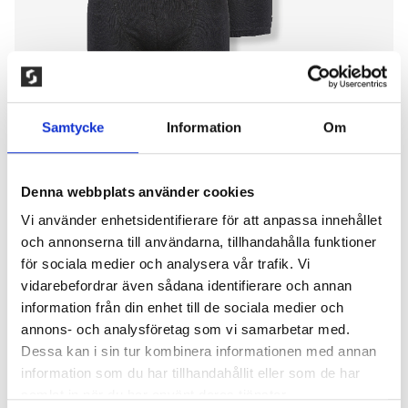
Samtycke
Information
Om
Denna webbplats använder cookies
Vi använder enhetsidentifierare för att anpassa innehållet
3-PACK HUNTER & COLE, JUNIOR
och annonserna till användarna, tillhandahålla funktioner
för sociala medier och analysera vår trafik. Vi
BOXERKALSONG, SVART
vidarebefordrar även sådana identifierare och annan
information från din enhet till de sociala medier och
150,00
kr
annons- och analysföretag som vi samarbetar med.
Dessa kan i sin tur kombinera informationen med annan
Boxerkalsong tillverkat av skönt stretchmaterial som
information som du har tillhandahållit eller som de har
håller passformen. Modellen har en bred resår med
samlat in när du har använt deras tjänster.
instickad logo. Kort benslut och fodrad gren. 95%