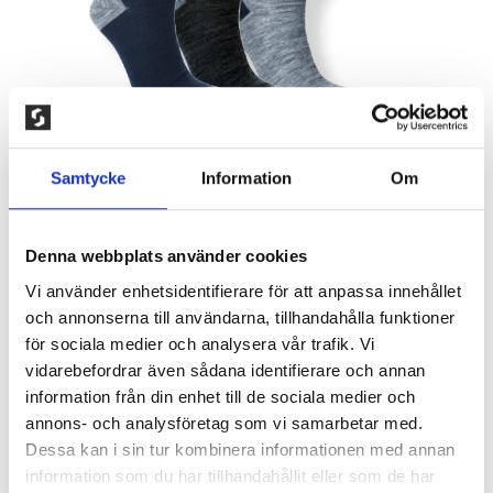
Samtycke
Information
Om
Denna webbplats använder cookies
Vi använder enhetsidentifierare för att anpassa innehållet
3-PACK VARDAGSSTRUMPOR I
och annonserna till användarna, tillhandahålla funktioner
för sociala medier och analysera vår trafik. Vi
MJUK ULL, MÖRK MIX
vidarebefordrar även sådana identifierare och annan
information från din enhet till de sociala medier och
150,00
kr
annons- och analysföretag som vi samarbetar med.
Dessa kan i sin tur kombinera informationen med annan
Tunn och skön strumpa utan tåsöm tillverkad av fin
information som du har tillhandahållit eller som de har
merinoull mix. Ullens unika egenskaper