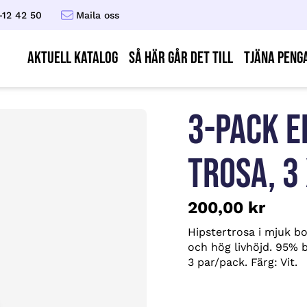
-12 42 50
Maila oss
AKTUELL KATALOG
Så här går det till
Tjäna peng
3-PACK E
TROSA, 3 
200,00
kr
Hipstertrosa i mjuk bo
och hög livhöjd. 95% b
3 par/pack. Färg: Vit.