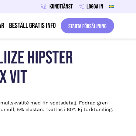
Kundtjänst
Logga in
ar
Beställ gratis info
Starta försäljning
LIIZE HIPSTER
X VIT
mullskvalité med fin spetsdetalj. Fodrad gren
omull, 5% elastan. Tvättas i 60°. Ej torktumling.