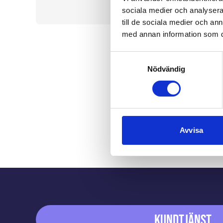
sociala medier och analysera 
till de sociala medier och a
med annan information som du 
Samtyckesval
Nödvändig
Avvisa
Sidfot
Kundtjänst