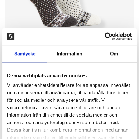
Samtycke
Information
Om
Denna webbplats använder cookies
2-PACK VARM ULLSTRUMPA KORT,
Vi använder enhetsidentifierare för att anpassa innehållet
och annonserna till användarna, tillhandahålla funktioner
NATUR/SVART
för sociala medier och analysera vår trafik. Vi
vidarebefordrar även sådana identifierare och annan
200,00
kr
information från din enhet till de sociala medier och
En kraftig men smidig ullstrumpa med frotté i både
annons- och analysföretag som vi samarbetar med.
skaft och fot för överlägsen komfort och värme.
Dessa kan i sin tur kombinera informationen med annan
Perfekt för vardag, friluftsliv och arbete i kyla.
information som du har tillhandahållit eller som de har