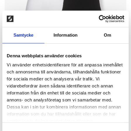
Samtycke
Information
Om
Denna webbplats använder cookies
Vi använder enhetsidentifierare för att anpassa innehållet
och annonserna till användarna, tillhandahålla funktioner
2-PACK LINNE SVART & VIT, DAM
för sociala medier och analysera vår trafik. Vi
vidarebefordrar även sådana identifierare och annan
200,00
kr
information från din enhet till de sociala medier och
annons- och analysföretag som vi samarbetar med.
Ett välsytt damlinne av mjuk bomullsjersey. Fin
Dessa kan i sin tur kombinera informationen med annan
bomullskvalitét som håller formen tvätt efter tvätt.
information som du har tillhandahållit eller som de har
90% bomull, 10% lycra. Tvättas i 40° , ej torktumling.
samlat in när du har använt deras tjänster.
2 st/pack. Färg: Svart och vit. Längd: ca. 65cm i
storlek M.
Samtyckesval