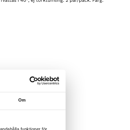
Tvättas i 40°, ej torktumling. 2 par/pack. Färg:
Om
andahålla funktioner för