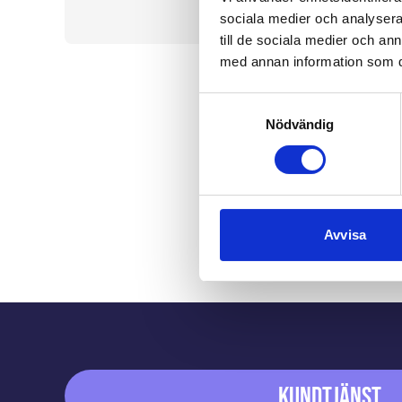
sociala medier och analysera 
till de sociala medier och a
med annan information som du 
Samtyckesval
Nödvändig
Avvisa
Sidfot
Kundtjänst