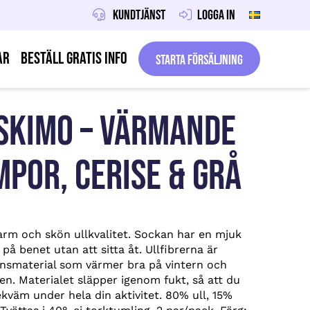
Kundtjänst
Logga in
ar
Beställ gratis info
Starta försäljning
SKIMO – VÄRMANDE
POR, CERISE & GRÅ
varm och skön ullkvalitet. Sockan har en mjuk
på benet utan att sitta åt. Ullfibrerna är
nsmaterial som värmer bra på vintern och
n. Materialet släpper igenom fukt, så att du
kväm under hela din aktivitet. 80% ull, 15%