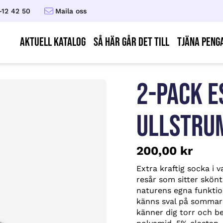
-12 42 50
Maila oss
AKTUELL KATALOG
Så här går det till
Tjäna peng
2-PACK E
ULLSTRUM
200,00
kr
Extra kraftig socka i 
resår som sitter skönt 
naturens egna funktio
känns sval på sommare
känner dig torr och be