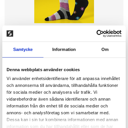
Samtycke
Information
Om
Denna webbplats använder cookies
2-PAR STÖDSTRUMPOR,
Vi använder enhetsidentifierare för att anpassa innehållet
och annonserna till användarna, tillhandahålla funktioner
GRÅ/SVART
för sociala medier och analysera vår trafik. Vi
vidarebefordrar även sådana identifierare och annan
200,00
kr
information från din enhet till de sociala medier och
Elastiskt stödstrumpa som har ett successivt
annons- och analysföretag som vi samarbetar med.
avtagande tryck som stimulerar blodcirkulationen
Dessa kan i sin tur kombinera informationen med annan
och förebygger trötta och svullna ben. Strumpan har
information som du har tillhandahållit eller som de har