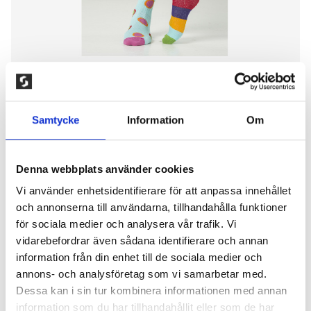
Samtycke
Information
Om
Denna webbplats använder cookies
2-PAR STÖDSTRUMPOR,
Vi använder enhetsidentifierare för att anpassa innehållet
och annonserna till användarna, tillhandahålla funktioner
TURKOS/ROSA
för sociala medier och analysera vår trafik. Vi
vidarebefordrar även sådana identifierare och annan
200,00
kr
information från din enhet till de sociala medier och
Elastiskt stödstrumpa som har ett successivt
annons- och analysföretag som vi samarbetar med.
avtagande tryck som stimulerar blodcirkulationen
Dessa kan i sin tur kombinera informationen med annan
och förebygger trötta och svullna ben. Strumpan har
information som du har tillhandahållit eller som de har