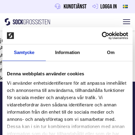
Kundtjänst
Logga in
Sockgrossisten
Hoppa till innehåll
juni 30, 2026
Av
Maraton
Samtycke
Information
Om
Alla idrottslag kan sälja, oavsett sport och ålder –
fotbollslag, innebandylag, gymnastikgrupper och
fler. Utse en lagledare eller förälder (18+) som
Denna webbplats använder cookies
kontaktperson som registrerar laget.
Sidfot
Vi använder enhetsidentifierare för att anpassa innehållet
och annonserna till användarna, tillhandahålla funktioner
för sociala medier och analysera vår trafik. Vi
Kundtjänst
vidarebefordrar även sådana identifierare och annan
information från din enhet till de sociala medier och
annons- och analysföretag som vi samarbetar med.
Beställ information
Dessa kan i sin tur kombinera informationen med annan
information som du har tillhandahållit eller som de har