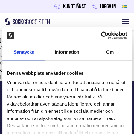
Kundtjänst
Logga in
Sockgrossisten
Hoppa till innehåll
juni 30, 2026
Av
Maraton
Samtycke
Information
Om
Laget säljer våra omtyckta strumpor och sport-
och underkläder och behåller 30% – mellan 45
och 150 kr per sålt paket. Perfekt för att fylla
Denna webbplats använder cookies
lagkassan inför cupen eller träningslägret.
Sidfot
Vi använder enhetsidentifierare för att anpassa innehållet
och annonserna till användarna, tillhandahålla funktioner
för sociala medier och analysera vår trafik. Vi
Kundtjänst
vidarebefordrar även sådana identifierare och annan
information från din enhet till de sociala medier och
annons- och analysföretag som vi samarbetar med.
Beställ information
Dessa kan i sin tur kombinera informationen med annan
information som du har tillhandahållit eller som de har