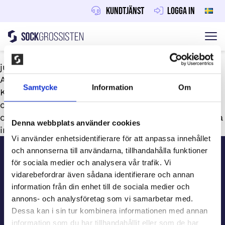
Kundtjänst
Logga in
Sockgrossisten
Hoppa till innehåll
juni 30, 2026
Av
Maraton
Samtycke
Information
Om
Klassen säljer våra populära strumpor och sport-
och underkläder och behåller 30% – mellan 45
och 150 kr per sålt paket. Ett enkelt sätt att samla
Denna webbplats använder cookies
in pengar till klassresan.
Sidfot
Vi använder enhetsidentifierare för att anpassa innehållet
och annonserna till användarna, tillhandahålla funktioner
för sociala medier och analysera vår trafik. Vi
Kundtjänst
vidarebefordrar även sådana identifierare och annan
information från din enhet till de sociala medier och
annons- och analysföretag som vi samarbetar med.
Beställ information
Dessa kan i sin tur kombinera informationen med annan
information som du har tillhandahållit eller som de har