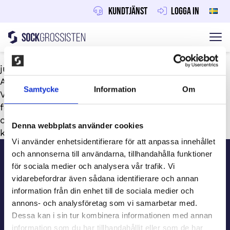
Kundtjänst
Logga in
Sockgrossisten
Hoppa till innehåll
juni 30, 2026
Av
Maraton
Samtycke
Information
Om
Vi rekommenderar två till fyra veckors aktiv
försäljning. Startpaketet kommer inom en vecka
och varorna levereras inom 5-10 arbetsdagar, så
Denna webbplats använder cookies
klasskassan fylls i god tid före resan.
Sidfot
Vi använder enhetsidentifierare för att anpassa innehållet
och annonserna till användarna, tillhandahålla funktioner
för sociala medier och analysera vår trafik. Vi
Kundtjänst
vidarebefordrar även sådana identifierare och annan
information från din enhet till de sociala medier och
annons- och analysföretag som vi samarbetar med.
Beställ information
Dessa kan i sin tur kombinera informationen med annan
information som du har tillhandahållit eller som de har