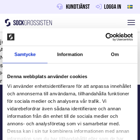
Kundtjänst
Logga in
Sockgrossisten
Hoppa till innehåll
juni 30, 2026
Av
Maraton
Samtycke
Information
Om
Ni får 45-150 kr per sålt paket (30%). Med ett lag
som hjälps åt blir det snabbt tusentals kronor –
Håbo FF och Kiruna IF samlade in över 26 000
Denna webbplats använder cookies
respektive 35 000 kr.
Sidfot
Vi använder enhetsidentifierare för att anpassa innehållet
och annonserna till användarna, tillhandahålla funktioner
för sociala medier och analysera vår trafik. Vi
Kundtjänst
vidarebefordrar även sådana identifierare och annan
information från din enhet till de sociala medier och
annons- och analysföretag som vi samarbetar med.
Beställ information
Dessa kan i sin tur kombinera informationen med annan
information som du har tillhandahållit eller som de har