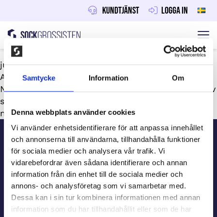
Kundtjänst
Logga in
Sockgrossisten
Hoppa till innehåll
juni 30, 2026
Av
Maraton
Samtycke
Information
Om
Ni får 45-150 kr per sålt paket (30%). Om varje elev
säljer några paket blir det snabbt 25 000 kr eller
Denna webbplats använder cookies
mer – tillräckligt för en riktig klassresa.
Sidfot
Vi använder enhetsidentifierare för att anpassa innehållet
och annonserna till användarna, tillhandahålla funktioner
för sociala medier och analysera vår trafik. Vi
Kundtjänst
vidarebefordrar även sådana identifierare och annan
information från din enhet till de sociala medier och
annons- och analysföretag som vi samarbetar med.
Beställ information
Dessa kan i sin tur kombinera informationen med annan
information som du har tillhandahållit eller som de har