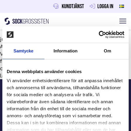
Kundtjänst
Logga in
Sockgrossisten
Hoppa till innehåll
juni 30, 2026
Av
Maraton
Samtycke
Information
Om
Vi rekommenderar två till fyra veckors aktiv
försäljning. Startpaketet kommer inom en vecka
och leveransen sker inom 5-10 arbetsdagar, så
Denna webbplats använder cookies
lagkassan är påfylld i god tid inför cupen.
Sidfot
Vi använder enhetsidentifierare för att anpassa innehållet
och annonserna till användarna, tillhandahålla funktioner
för sociala medier och analysera vår trafik. Vi
Kundtjänst
vidarebefordrar även sådana identifierare och annan
information från din enhet till de sociala medier och
annons- och analysföretag som vi samarbetar med.
Beställ information
Dessa kan i sin tur kombinera informationen med annan
information som du har tillhandahållit eller som de har