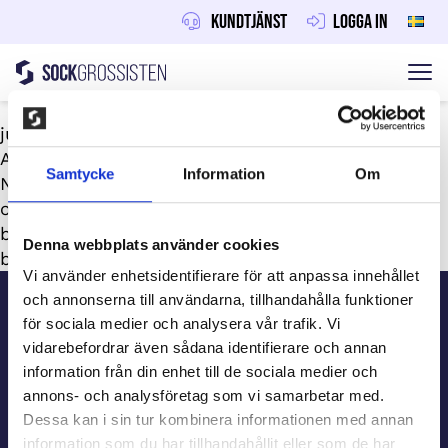
Kundtjänst
Logga in
Sockgrossisten
Hoppa till innehåll
juni 30, 2026
Av
Maraton
Samtycke
Information
Om
Nej. Det är gratis att registrera laget, inga utlägg
och ingen risk. Säljmaterial och frakt ingår, och ni
betalar fakturan först efter försäljningen och
Denna webbplats använder cookies
behåller vinsten.
Sidfot
Vi använder enhetsidentifierare för att anpassa innehållet
och annonserna till användarna, tillhandahålla funktioner
för sociala medier och analysera vår trafik. Vi
Kundtjänst
vidarebefordrar även sådana identifierare och annan
information från din enhet till de sociala medier och
annons- och analysföretag som vi samarbetar med.
Beställ information
Dessa kan i sin tur kombinera informationen med annan
information som du har tillhandahållit eller som de har